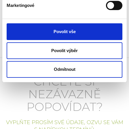
WWW.HIRKA-TCM.CZ
Marketingové
Povolit vše
Povolit výběr
Odmítnout
CHCETE SI
NEZÁVAZNĚ
POPOVÍDAT?
VYPLŇTE PROSÍM SVÉ ÚDAJE, OZVU SE VÁM