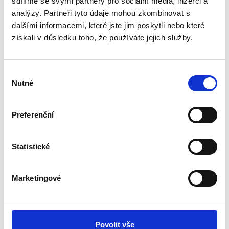
sdílíme se svými partnery pro sociální média, inzerci a
analýzy. Partneři tyto údaje mohou zkombinovat s
dalšími informacemi, které jste jim poskytli nebo které
získali v důsledku toho, že používáte jejich služby.
Výběr
Nutné
souhlasu
Helena Vondráčková
Preferenční
S Helenou pracuji již přes čtyři roky. Program zahrnuje klasické a
rehabilitační cvičení, vše navíc doplňujeme o akupunkturu a
Statistické
bylinky. Helena patří k nejpečlivějším klientům a spolupráce nás
oba naplňuje a baví.
Marketingové
Jitka Asterová
Povolit vše